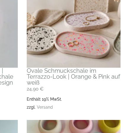
 |
Ovale Schmuckschale im
chale
Terrazzo-Look | Orange & Pink auf
esign
weiß
24,90
€
Enthält 19% MwSt.
zzgl.
Versand