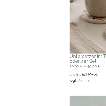
Untersetzer im T
oder 4er Set
29,90
€
–
49,90
€
Enthält 19% MwSt.
zzgl.
Versand