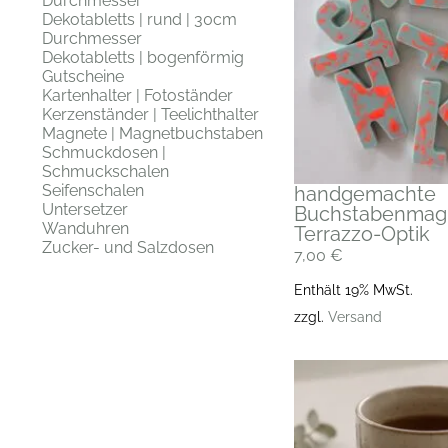
Durchmesser
Dekotabletts | rund | 30cm
Durchmesser
Dekotabletts | bogenförmig
Gutscheine
Kartenhalter | Fotoständer
Kerzenständer | Teelichthalter
Magnete | Magnetbuchstaben
Schmuckdosen |
Schmuckschalen
Seifenschalen
handgemachte
Untersetzer
Buchstabenmagn
Wanduhren
Terrazzo-Optik
Zucker- und Salzdosen
7,00
€
Enthält 19% MwSt.
zzgl.
Versand