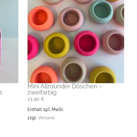
Mini Allrounder Döschen –
s
zweifarbig
13,90
€
Enthält 19% MwSt.
zzgl.
Versand