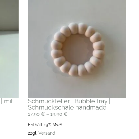
| mit
Schmuckteller | Bubble tray |
Schmuckschale handmade
17,90
€
–
19,90
€
Enthält 19% MwSt.
zzgl.
Versand