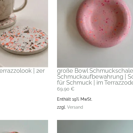
errazzolook | 2er
große Bowl Schmuckschale
Schmuckaufbewahrung | S
für Schmuck | im Terrazzod
69,90
€
Enthält 19% MwSt.
zzgl.
Versand