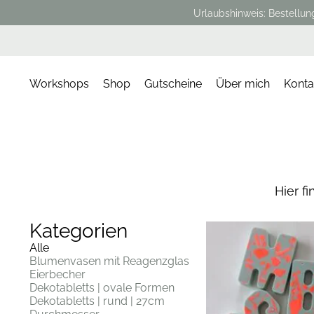
Urlaubshinweis: Bestellun
Workshops
Shop
Gutscheine
Über mich
Konta
Hier f
Kategorien
Alle
Blumenvasen mit Reagenzglas
Eierbecher
Dekotabletts | ovale Formen
Dekotabletts | rund | 27cm