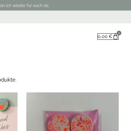
in ich wieder für euch da.
0
0,00
€
odukte.