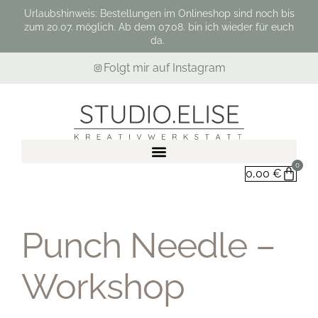
Urlaubshinweis: Bestellungen im Onlineshop sind noch bis
zum 20.07. möglich. Ab dem 07.08. bin ich wieder für euch
da.
Folgt mir auf Instagram
0
0,00
€
Punch Needle –
Workshop