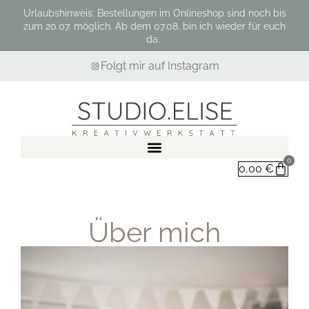
Urlaubshinweis: Bestellungen im Onlineshop sind noch bis
zum 20.07. möglich. Ab dem 07.08. bin ich wieder für euch
da.
Folgt mir auf Instagram
0
0,00
€
Über mich