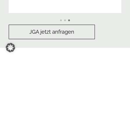
Dank für di
JGA jetzt anfragen
© 2023 Studio.Elise by Maike
Junggesellenabschied in Hannover
|
Terrazzo
Workshops
|
AGB
|
Widerruf
|
Versand
|
Zahlungsarten
|
Datenschutz
|
Impressum
Vertrag widerrufen