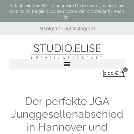
Urlaubshinweis: Bestellungen im Onlineshop sind noch bis
zum 20.07. möglich. Ab dem 07.08. bin ich wieder für euch
da.
Folgt mir auf Instagram
0
0,00
€
Der perfekte JGA
Junggesellenabschied
in Hannover und