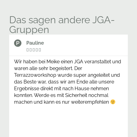
Das sagen andere JGA-
Gruppen
Pauline
Lara










aben bei Meike einen JGA veranstaltet und
Wir waren f
 alle sehr begeistert. Der
schmuckscha
zzoworkshop wurde super angeleitet und
spontan ein
este war, dass wir am Ende alle unsere
bekommen. 
nisse direkt mit nach Hause nehmen
die Schalen 
en. Werde es mit Sicherheit nochmal
Spaß gemacht
n und kann es nur weiterempfehlen
und uns unte
sehr wohl in
schöne Sti
kommen sehr
jedem nur e
runter und l