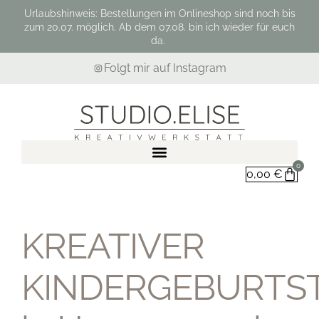
Urlaubshinweis: Bestellungen im Onlineshop sind noch bis
zum 20.07. möglich. Ab dem 07.08. bin ich wieder für euch
da.
Folgt mir auf Instagram
0
0,00
€
KREATIVER
KINDERGEBURTS