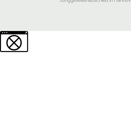
Junggesellenabschied in Hannov
Weitere Informationen über den gesperrten Inhalt.