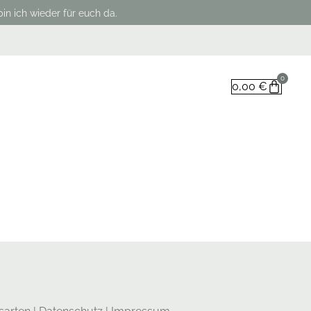
in ich wieder für euch da.
0
0,00
€