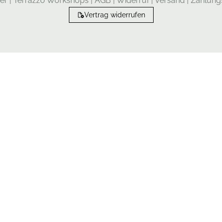
er
|
Terrazzo Workshops
|
AGB
|
Widerruf
|
Versand
|
Zahlung
Vertrag widerrufen