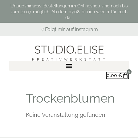
Urlaubshinweis: Bestellungen im Onlineshop sind noch bis
zum 20.07. möglich. Ab dem 07.08. bin ich wieder für euch
da.
Folgt mir auf Instagram
0
0,00
€
Trockenblumen
Keine Veranstaltung gefunden