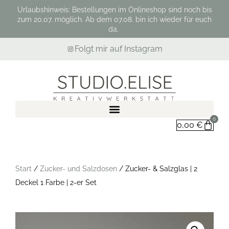
Urlaubshinweis: Bestellungen im Onlineshop sind noch bis
zum 20.07. möglich. Ab dem 07.08. bin ich wieder für euch
da.
Folgt mir auf Instagram
0
0,00
€
Start
/
Zucker- und Salzdosen
/ Zucker- & Salzglas | 2
Deckel 1 Farbe | 2-er Set