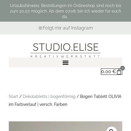
Urlaubshinweis: Bestellungen im Onlineshop sind noch bis
zum 20.07. möglich. Ab dem 07.08. bin ich wieder für euch
da.
Folgt mir auf Instagram
0
0,00
€
Start
/
Dekotabletts | bogenförmig
/ Bogen Tablett OLIVIA
im Farbverlauf | versch. Farben