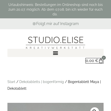
Urlaubshinweis: Bestellungen im Onlineshop sind noch bis
zum 20.07. möglich. Ab dem 07.08. bin ich wieder für euch
da.
Folgt mir auf Instagram
0
0,00
€
Start
/
Dekotabletts | bogenförmig
/ Bogentablett Maya |
Dekotablett