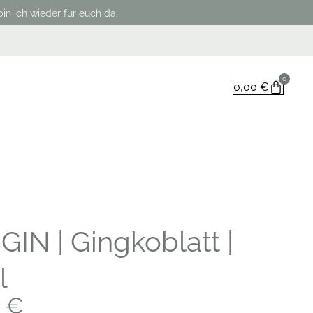
in ich wieder für euch da.
0
0,00
€
IN | Gingkoblatt |
l
0
€