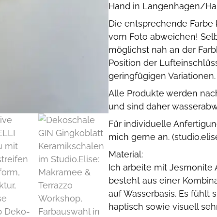
Hand in Langenhagen/Han
Die entsprechende Farbe k
vom Foto abweichen! Selb
möglichst nah an der Farb
Position der Lufteinschlü
geringfügigen Variationen.
Alle Produkte werden nach
und sind daher wasserabw
Für individuelle Anfertig
mich gerne an. (studio.el
Material:
Ich arbeite mit Jesmonite
besteht aus einer Kombina
auf Wasserbasis. Es fühlt s
haptisch sowie visuell seh