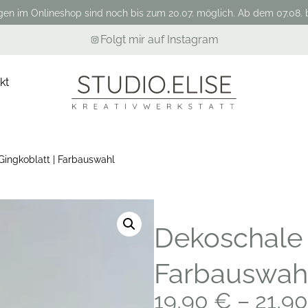
gen im Onlineshop sind noch bis zum 20.07. möglich. Ab dem 07.08. b
Folgt mir auf Instagram
kt
Gingkoblatt | Farbauswahl
Dekoschale G
Farbauswah
19,90
€
–
21,9