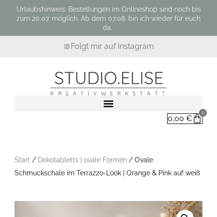
Urlaubshinweis: Bestellungen im Onlineshop sind noch bis
zum 20.07. möglich. Ab dem 07.08. bin ich wieder für euch
da.
Folgt mir auf Instagram
0
0,00
€
Start
/
Dekotabletts | ovale Formen
/ Ovale
Schmuckschale im Terrazzo-Look | Orange & Pink auf weiß