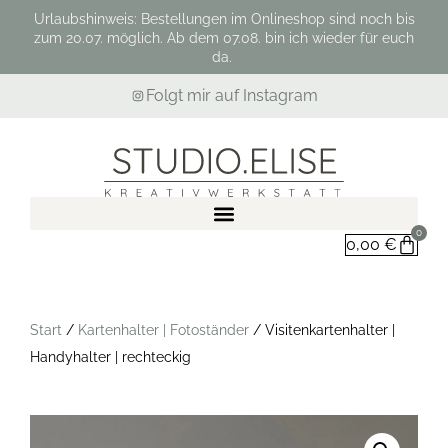
Urlaubshinweis: Bestellungen im Onlineshop sind noch bis
zum 20.07. möglich. Ab dem 07.08. bin ich wieder für euch
da.
Folgt mir auf Instagram
0
0,00
€
Start
/
Kartenhalter | Fotoständer
/ Visitenkartenhalter |
Handyhalter | rechteckig