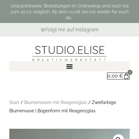
Urlaubshinweis: Bestellungen im Onlineshop sind noch bis
zum 20.07. möglich. Ab dem 07.08. bin ich wieder für euch
da.
Folgt mir auf Instagram
0
0,00
€
Start
/
Blumenvasen mit Reagenzglas
/ Zweifarbige
Blumenvase | Bogenform mit Reagenzglas