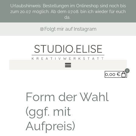
Urlaubshinweis: Bestellungen im Onlineshop sind noch bis
zum 20.07. möglich. Ab dem 07.08. bin ich wieder für euch
da.
Folgt mir auf Instagram
0
0,00
€
Form der Wahl
(ggf. mit
Aufpreis)