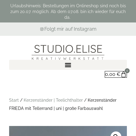
Urlaubshinweis: Bestellungen im Onlineshop sind noch bis
zum 20.07. möglich. Ab dem 07.08. bin ich wieder für euch
da.
Folgt mir auf Instagram
0
0,00
€
Start
/
Kerzenständer | Teelichthalter
/ Kerzenständer
FRIEDA mit Tellerrand | uni | große Farbauswahl