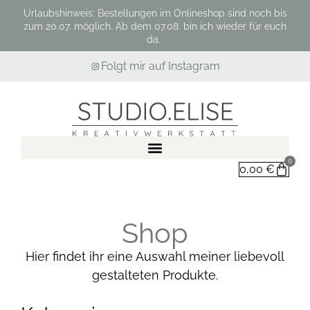
Urlaubshinweis: Bestellungen im Onlineshop sind noch bis
zum 20.07. möglich. Ab dem 07.08. bin ich wieder für euch
da.
Folgt mir auf Instagram
0
0,00
€
Shop
Hier findet ihr eine Auswahl meiner liebevoll
gestalteten Produkte.