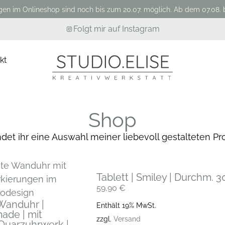
gen im Onlineshop sind noch bis zum 20.07. möglich. Ab dem 07.08. b
Folgt mir auf Instagram
kt
Shop
indet ihr eine Auswahl meiner liebevoll gestalteten Pr
Tablett | Smiley | Durchm. 
59,90
€
Wanduhr |
Enthält 19% MwSt.
ade | mit
zzgl.
Versand
Quarzuhrwerk |