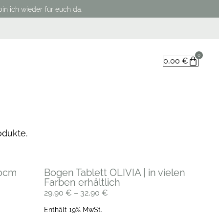
in ich wieder für euch da.
0
0,00
€
odukte.
30cm
Bogen Tablett OLIVIA | in vielen
Farben erhältlich
29,90
€
–
32,90
€
Enthält 19% MwSt.