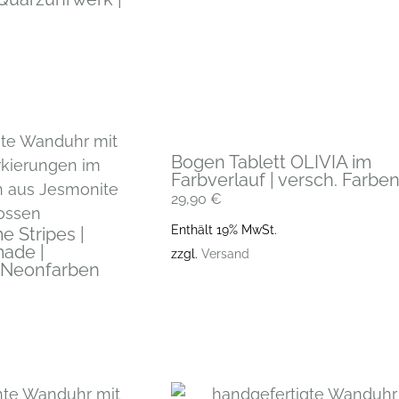
Bogen Tablett OLIVIA im
Farbverlauf | versch. Farbe
29,90
€
Enthält 19% MwSt.
 Stripes |
made |
zzgl.
Versand
n Neonfarben