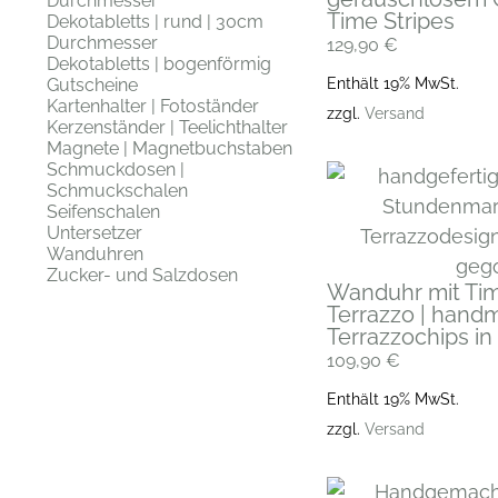
Durchmesser
Time Stripes
Dekotabletts | rund | 30cm
Durchmesser
129,90
€
Dekotabletts | bogenförmig
Enthält 19% MwSt.
Gutscheine
Kartenhalter | Fotoständer
zzgl.
Versand
Kerzenständer | Teelichthalter
Magnete | Magnetbuchstaben
Schmuckdosen |
Schmuckschalen
Seifenschalen
Untersetzer
Wanduhren
Zucker- und Salzdosen
Wanduhr mit Time
Terrazzo | hand
Terrazzochips i
109,90
€
Enthält 19% MwSt.
zzgl.
Versand