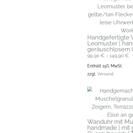
Handgefertigte 
Leomuster | han
geräuschlosem 
99,90
€
–
149,90
€
Enthält 19% MwSt.
zzgl.
Versand
Wanduhr mit Mus
handmade | mit