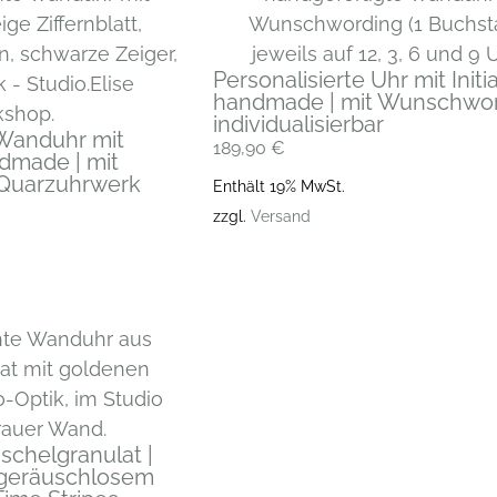
Personalisierte Uhr mit Initia
handmade | mit Wunschwor
individualisierbar
Wanduhr mit
189,90
€
dmade | mit
Quarzuhrwerk
Enthält 19% MwSt.
zzgl.
Versand
chelgranulat |
 geräuschlosem