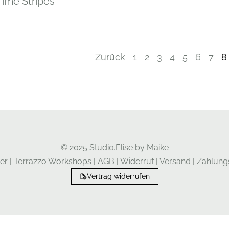
Time Stripes
Zurück
1
2
3
4
5
6
7
8
© 2025 Studio.Elise by Maike
er
|
Terrazzo Workshops
|
AGB
|
Widerruf
|
Versand
|
Zahlung
Vertrag widerrufen