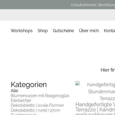
Urlaubshinweis: Bestellun
Workshops
Shop
Gutscheine
Über mich
Konta
Hier f
Kategorien
Alle
Blumenvasen mit Reagenzglas
Eierbecher
Handgefertigte 
Dekotabletts | ovale Formen
Terrazzo | handm
Dekotabletts | rund | 27cm
geräuschlosem 