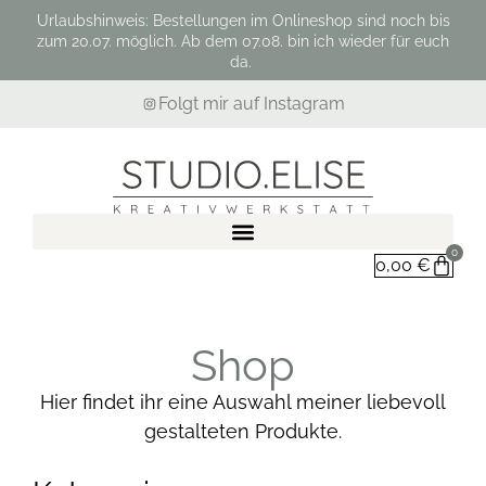
Urlaubshinweis: Bestellungen im Onlineshop sind noch bis
zum 20.07. möglich. Ab dem 07.08. bin ich wieder für euch
da.
Folgt mir auf Instagram
0
0,00
€
Shop
Hier findet ihr eine Auswahl meiner liebevoll
gestalteten Produkte.