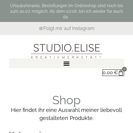
Urlaubshinweis: Bestellungen im Onlineshop sind noch bis
zum 20.07. möglich. Ab dem 07.08. bin ich wieder für euch
da.
Folgt mir auf Instagram
0
0,00
€
Shop
Hier findet ihr eine Auswahl meiner liebevoll
gestalteten Produkte.