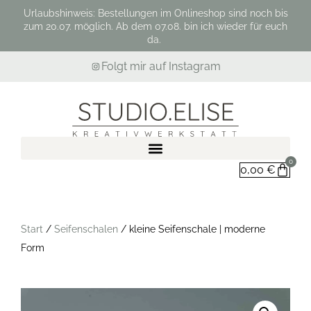
Urlaubshinweis: Bestellungen im Onlineshop sind noch bis
zum 20.07. möglich. Ab dem 07.08. bin ich wieder für euch
da.
Folgt mir auf Instagram
0
0,00
€
Start
/
Seifenschalen
/ kleine Seifenschale | moderne
Form