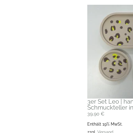
3er Set Leo | h
Schmuckteller i
39,90
€
Enthält 19% MwSt.
zzgl.
Versand