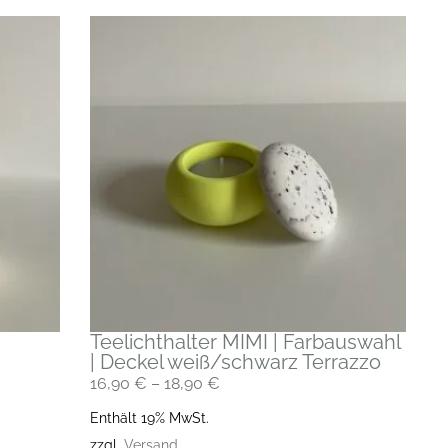
Teelichthalter MIMI | Farbauswahl
| Deckel weiß/schwarz Terrazzo
16,90
€
–
18,90
€
Enthält 19% MwSt.
zzgl.
Versand