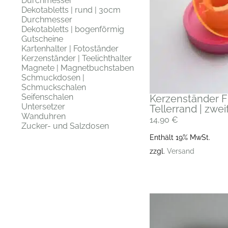
Durchmesser
Dekotabletts | rund | 30cm
Durchmesser
Dekotabletts | bogenförmig
Gutscheine
Kartenhalter | Fotoständer
Kerzenständer | Teelichthalter
Magnete | Magnetbuchstaben
Schmuckdosen |
Schmuckschalen
Seifenschalen
Kerzenständer F
Untersetzer
Tellerrand | zwei
Wanduhren
14,90
€
Zucker- und Salzdosen
Enthält 19% MwSt.
zzgl.
Versand