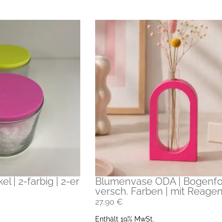
l | 2-farbig | 2-er
Blumenvase ODA | Bogenfo
versch. Farben | mit Reage
27,90
€
Enthält 19% MwSt.