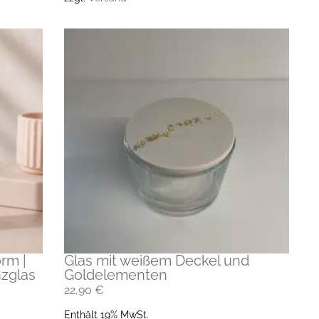
rm |
Glas mit weißem Deckel und
nzglas
Goldelementen
22,90
€
Enthält 19% MwSt.