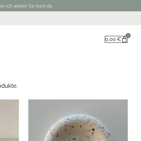
in ich wieder für euch da.
0
0,00
€
odukte.