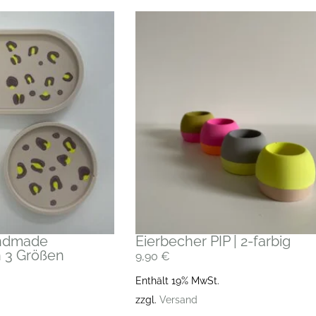
andmade
Eierbecher PIP | 2-farbig
n 3 Größen
9,90
€
Enthält 19% MwSt.
zzgl.
Versand