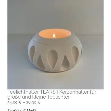
Teelichthalter TEARS | Kerzenhalter für
große und kleine Teelichter
34,90
€
–
36,90
€
Enthält 19% MwSt.