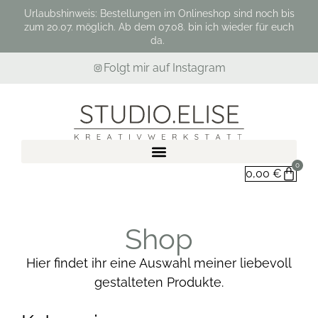
Urlaubshinweis: Bestellungen im Onlineshop sind noch bis
zum 20.07. möglich. Ab dem 07.08. bin ich wieder für euch
da.
Folgt mir auf Instagram
0
0,00
€
Shop
Hier findet ihr eine Auswahl meiner liebevoll
gestalteten Produkte.