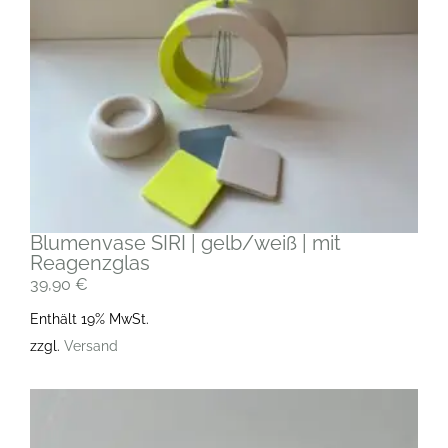
Blumenvase SIRI | gelb/weiß | mit
Reagenzglas
39,90
€
Enthält 19% MwSt.
zzgl.
Versand