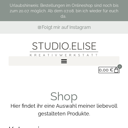
Urlaubshinweis: Bestellungen im Onlineshop sind noch bis
zum 20.07. möglich. Ab dem 07.08. bin ich wieder für euch
da.
Folgt mir auf Instagram
0
0,00
€
Shop
Hier findet ihr eine Auswahl meiner liebevoll
gestalteten Produkte.